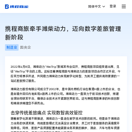
登录
简体中文
携程商旅牵手潍柴动力，迈向数字差旅管理
新阶段
制造业
国央企
2022年4月8日，潍柴动力“WeiTrip”新闻发布会召开，携程商旅项目组受邀出席，见
证“WeiTrip”平台的上线。这标志着携程商旅与潍柴动力的差旅项目合作正式开启，今
后双方将携手并进，共同助力潍柴动力实现数字化转型，为其员工提供高效便捷的一
站式差旅预订服务。
潍柴动力股份有限公司成立于2002年，是中国内燃机行业在香港H股上市的企业，也
是由境外回归内地实现A股再上市的公司。潍柴动力一直致力于前沿技术创新，搭建
全球协同研发平台，确保企业技术水平紧跟世界前沿。这与携程商旅秉承的科技创新
和精益求精理念不谋而合。
击穿传统差旅痛点 实现数智高效管控
随着数字化浪潮不断推进，潍柴动力一直走在数字技术创新的前列。但是由于潍柴动
力业务的快速发展，传统差旅模式无法满足企业需求，员工对于差旅服务的满意度开
始降低。同样，差旅产品资源配置未能紧跟业务发展的脚步，酒店、火车与用车资源