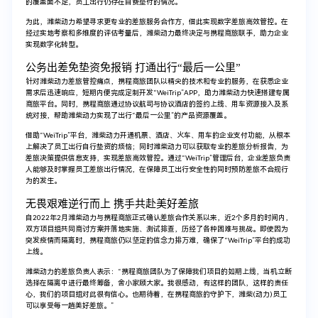
的覆盖面不足，员工出行仍存在自费垫付的情况。
为此，潍柴动力希望寻求更专业的差旅服务合作方，借此实现数字差旅高效管控。在
经过实地考察和多维度的评估考量后，潍柴动力最终决定与携程商旅联手，助力企业
实现数字化转型。
公务出差免垫资免报销 打通出行“最后一公里”
针对潍柴动力差旅管控痛点，携程商旅团队以精尖的技术和专业的服务，在获悉企业
需求后迅速响应，短期内便完成定制开发“WeiTrip”APP，助力潍柴动力快速搭建专属
商旅平台。同时，携程商旅通过协议航司与协议酒店的签约上线、用车资源接入及系
统对接，帮助潍柴动力实现了出行“最后一公里”的产品资源覆盖。
借助“WeiTrip”平台，潍柴动力开通机票、酒店、火车、用车的企业支付功能，从根本
上解决了员工出行自行垫资的烦恼；同时潍柴动力可以获取专业的差旅分析报告，为
差旅决策提供信息支持，实现差旅高效管控。通过“WeiTrip”管理后台，企业差旅负责
人能够及时掌握员工差旅出行情况，在保障员工出行安全性的同时预防差旅不合规行
为的发生。
无畏艰难逆行而上 携手共赴美好差旅
自2022年2月潍柴动力与携程商旅正式确认差旅合作关系以来，近2个多月的时间内，
双方项目组共同商讨方案并落地实施、测试排查，历经了各种困难与挑战。即使因为
突发疫情而隔离时，携程商旅仍以坚定的信念力排万难，确保了“WeiTrip”平台的成功
上线。
潍柴动力的差旅负责人表示：“携程商旅团队为了保障我们项目的如期上线，当机立断
选择在隔离中进行最终筹备，舍小家顾大家。我很感动，有这样的团队，这样的责任
心，我们的项目组对此很有信心。也期待着，在携程商旅的守护下，潍柴(动力)员工
可以享受每一趟美好差旅。”