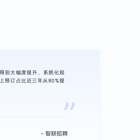
度得到大幅度提升，系统化规
差
上预订占比近三年从80%提
满
满
的
-
智联招聘