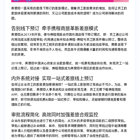
美赞臣一直采用的是线下预订的差旅模式。随着员工差旅需求的增加，如何让员工的
差旅体验更高效便捷的同时，又让公司差旅成本高效透明？成为公司亟待解决的问
题。
告别线下预订 牵手携程商旅革新差旅模式
美赞臣从2013年开始，便与携程商旅合作国内酒店线下预订模式，即：员工通过公司
内网完成出差流程审批-内网通过邮件知会携程-携程与员工联系并确认预订。整体流
程比较繁琐，经常发生员工相关的差旅申请到出差当天都没能完成审批，需要走线下
的紧急流程，非常不高效也不人性化，而且其中还隐藏着大量的时间和沟通等隐性成
本的浪费。
2019年，美赞臣中国决心改革企业差旅模式，统一机票和酒店供应商，实现员工一站
式线上预订。经过统一招标，携程商旅成为美赞臣中国区的差旅合作伙伴。
内外系统对接 实现一站式差旅线上预订
如何让企业员工的差旅更加便捷高效？一站式线上差旅预订系统必不可少。为此，携
程商旅OBT系统 、美赞臣人事系统和企业微信实现互通：员工无需下载携程商旅
APP，也无需切换多个平台多个账号，只需在公司企业微信单点登录进行简单的指尖
操作，即可快速完成机票&酒店一站式预订、审批和确认，还能够随时随地查看和管
理自己的行程。
审批流程简化 高效同时加强差旅合规监控
企业内部的审批流也进行了极大的简化：从冗长的多级审批到目前的二级授权审批。
审批人能够通过企业微信、邮件、短信等多端便捷操作，同时在审批过程中能清晰看
到申请人行程的费用以及是否遵守公司相关差旅政策，审批通过即可完成出票。本系
统为审批人提供了高效操作的同时，也帮助审批人加强了合规性的监控。