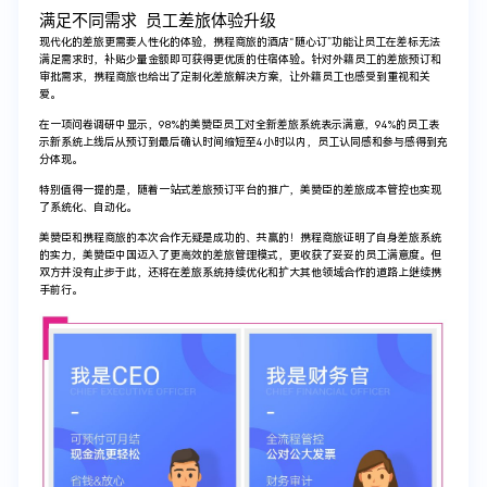
满足不同需求 员工差旅体验升级
现代化的差旅更需要人性化的体验，携程商旅的酒店“随心订”功能让员工在差标无法
满足需求时，补贴少量金额即可获得更优质的住宿体验。针对外籍员工的差旅预订和
审批需求，携程商旅也给出了定制化差旅解决方案，让外籍员工也感受到重视和关
爱。
在一项问卷调研中显示，98%的美赞臣员工对全新差旅系统表示满意，94%的员工表
示新系统上线后从预订到最后确认时间缩短至4小时以内，员工认同感和参与感得到充
分体现。
特别值得一提的是，随着一站式差旅预订平台的推广，美赞臣的差旅成本管控也实现
了系统化、自动化。
美赞臣和携程商旅的本次合作无疑是成功的、共赢的！携程商旅证明了自身差旅系统
的实力，美赞臣中国迈入了更高效的差旅管理模式，更收获了妥妥的员工满意度。但
双方并没有止步于此，还将在差旅系统持续优化和扩大其他领域合作的道路上继续携
手前行。