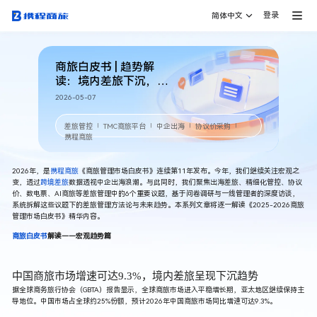
登录
简体中文
商旅白皮书 | 趋势解
读：境内差旅下沉，中
企出海差旅连续三年增
2026-05-07
长超30%
差旅管控
TMC商旅平台
中企出海
协议价采购
｜
｜
｜
｜
携程商旅
2026年，是
携程商旅
《商旅管理市场白皮书》连续第11年发布。今年，我们继续关注宏观之
变，透过
跨境差旅
数据透视中企出海浪潮。与此同时，我们聚焦
出海差旅、精细化管控、协议
价、数电票、AI商旅
等差旅管理中的6个重要议题，基于问卷调研与一线管理者的深度访谈，
系统拆解这些议题下的差旅管理方法论与未来趋势。本系列文章将逐一解读《2025-2026商旅
管理市场白皮书》精华内容。
商旅白皮书
解读——宏观趋势篇
中国商旅市场增速可达9.3%，境内差旅呈现下沉趋势
据全球商务旅行协会（GBTA）报告显示，全球商旅市场进入平稳增长期，亚太地区继续保持主
导地位。中国市场占全球约25%份额，预计2026年中国商旅市场同比增速可达9.3%。