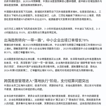
白皮书调研显示，从2026年预算看，中国企业差旅预算信心整体稳健，超半数计划增加国内与
国际差旅预算，超四成维持预算持平。
中国境内差旅呈现下沉趋势，县域经济发展带动下沉市场差旅需求增长。在差旅目的地上，三
线及以下城市占比持续提升。东部地区浙江、山东、江苏在高基数下保持20%以上增速，而西
部在差旅增速超50%的城市中占比达55%，能源基建与文旅需求正激活西部商旅潜力。
出行方式上高铁与飞机形成优势互补，3 小时内短途优先选择高铁，中长途以飞机为主，2-3
小时航段占比 55.0%，成为商务出行黄金效率区间。
出海趋势转向“一带一路”，中小企业出境订单增长78%
根据白皮书数据，自2023年跨境差旅恢复以来，中企出海平均跨境订单量连续三年保持30%以
上增长。随着国家开展《中小企业出海专项服务行动》，2025年出境差旅中小企业数量同比增
长31%，出境订单量增长78%。
从出境差旅目的地占比变化看，中企跨境差旅正从北美、西欧、东亚等传统发达市场显著流向
东南亚、中亚、西亚等更广泛的"一带一路"国家。企业海外差旅目的正由“调研考察”转向“外派
执行项目”，反映出中国产业链加速全球分散布局。从目的地看，越南重要性凸显：排名从
2024年第5位跃居第二，订单量同比增长100%。越南河内和胡志明市成为亮眼增长极。
跨国差旅管理进入“落地执行”阶段，支付结算问题突出
中国企业员工在海外出差时，信息不对称、资源供给不足、本地化服务缺失、因公支付与报销
不便捷，是影响出行体验的核心问题。
去年白皮书的调研中，更多企业关注的重点在海外差旅制度、差标的设定，而今年的调研显
示，企业在跨国差旅管理上，从前期的“制度设计”真正进入了“落地执行”阶段。困扰差旅负责
人的问题，更多集中在海外支付结算、发票回收以及跨时区的服务响应，这些选项的排名均有