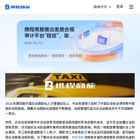
登录
简体中文
携程商旅推出差旅合规
审计平台“程信”，助力
企业数字化合规管理水
2024-06-13
平提升
差旅报销系统
差旅管控
差旅系统
｜
｜
2024年第四届中国企业国际化人才管理论坛上，与会专家深入剖析了中国企业在全球布局中面
临的合规挑战。随着企业国际化进程的不断推进，合规管理已成为企业运营成本中不可或缺的
一部分。
然而，企业在实际操作中往往容易忽视差旅合规问题所带来的额外成本，这不仅会加重企业的
财务负担，还可能对企业的品牌形象和长期发展造成负面影响。例如一些差旅费管理办法上存
在漏洞，员工将机票退款至个人账户、离职员工未使用的订单无法及时追踪等问题，都可能导
致企业面临合规风险。为了解决这些合规难题，
携程商旅
凭借其丰富的商旅服务经验和先进的