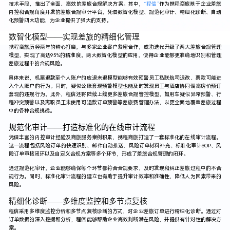
技术手段，推出了全面、高效的差旅合规解决方案。其中，
“
程信
”
作为携程商旅基于企业差旅
内控和合规角度开发的差旅合规审计平台，凭借数智化模型、规范化审计、精细化诊断、自动
化预警四大功能，为企业提供了强大的支持。
数智化模型——实现差旅的精细化管理
携程商旅历经两年的精心打磨，与多家企业客户紧密合作，成功迭代升级了两大差旅合规管理
模型，实现了高达95%的精准度。两大数智化模型的应用，使得企业能够更准确地识别和管理
差旅过程中的合规风险。
具体来说，机票退款至个人账户的应退未退模型能够有效预警员工私联航司退改、票款可能进
入个人账户的行为。同时，疑似公账套现预警模型也能及时发现员工与酒店协同调高房价预订
套现的违规行为。此外，程信还将陆续上线更多差旅合规管控模型，如用车疑似异常预警、行
程冲突预警以及离职员工未使用可退款订单预警等差旅费管理办法，以更全面地覆盖差旅过程
中的各种合规挑战。
规范化审计——打造标准化的在线审计流程
凭借丰富的内控审计经验及商旅服务案例积累，携程商旅打造了一套标准化的在线审计流程。
这一流程包括风险订单的快速识别、邮件自动推送、风险订单材料补充、标准化审计SOP、风
险订单审核闭环以及自定义合规方案等多个环节，形成了差旅合规管理的闭环。
通过规范化审计，企业能够确保每个环节都符合合规要求，及时发现和纠正差旅过程中的不合
规行为。同时，标准化审计流程的建立也有助于提升审计效率和准确性，降低人为因素带来的
风险。
精细化诊断——多维度监控和多节点复核
程信采用多维度监控分析和多节点复核诊断的方式，对企业差旅订单进行精细化诊断。通过对
订单数据的深入挖掘和分析，程信能够帮助企业高效判断潜在风险，并提供有针对性的解决方
案。