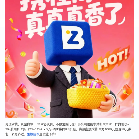
先说省钱，真金白银！ 企业协议价，不限消费门槛！小公司也能享受和大企业一样的低价~
20+航司折上折（2%-11%）+ 5万+酒店集团8.8折起，资源直接拉满 首充1000元就返50元券
包，多充多返，
差旅成本
直接往下降！