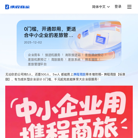
登录
简体中文
0门槛，开通即用，更适
合中小企业的差旅管理
服务！
2025-12-02
企业用车
接送机服务
高铁接送站
差旅酒店预订
｜
｜
｜
｜
差旅机票预订
商旅服务
差旅系统
降本增效
｜
｜
｜
｜
差旅管理平台
无论你的公司有5人、还是500人、5w人 都能用上
携程商旅
降本增效哦~ 携程商旅【标准
版】，专为成长型企业设计 0门槛，千元起充就能享受大企业级服务！