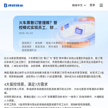
登录
简体中文
火车票散订管理难？管
控模式实现员工、财
务、管理者“三赢”
2025-10-23
差旅预订
数电票
差旅火车票预订
高铁接送站
｜
｜
｜
｜
差旅费用
差旅系统
降本增效
差旅管理
｜
｜
｜
｜
差旅管理平台
在企业
差旅管理
领域，火车票预订的“散订”与“管控”两种模式呈现出显著的效能差异。散订模
式依赖员工自主预订、垫资报销的传统方式，而管控模式则通过系统化工具实现全流程数字化
管理，二者在成本控制、合规保障、服务体验等核心维度形成鲜明对比。
携程商旅
通过数字化手段系统性解决差旅火车票散订所带来的诸多管控难题，实现员工0垫
资、财务智能结算、违规率从12%降至0.3%的显著改善，逐步成为企业差旅管理的首选方案。
4大管控场景，满足3方需求
对差旅负责人而言，智能报告系统提供的差旅数据可视化分析，为优化差旅政策提供决策依
据。
对财务团队来说，票据处理从“3人10天”的繁重劳动转变为“一键导入”的高效操作，大幅释放
人力资源。
对员工而言，0垫资政策与简化的报销流程直接提升员工出行、报销体验和满意度。