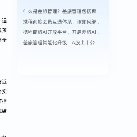
什么是差旅管理？差旅管理包括哪些方面？
，遇
携程商旅会员互通体系，该如何绑定并获取积分？
急预
携程商旅AI开放平台，开启差旅AI生态新篇章
得全
差旅管理智能化升级：A股上市公司数字化差旅转型实践与头部玩家推荐
与近
台实
可控
账结