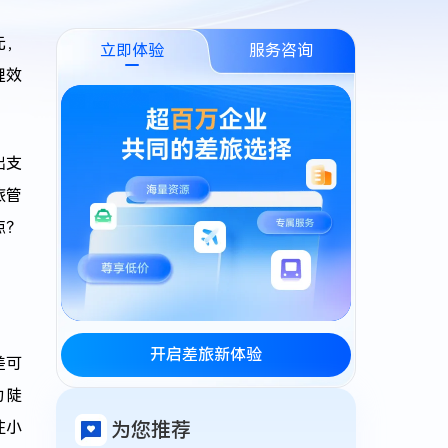
元，
立即体验
服务咨询
理效
出支
旅管
点？
开启差旅新体验
差可
力陡
往小
为您推荐