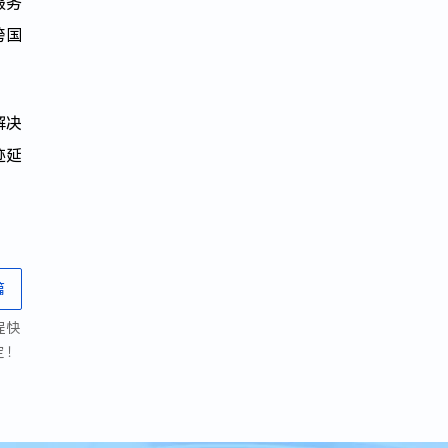
服务
跨国
解决
迹延
篇
程快
定！