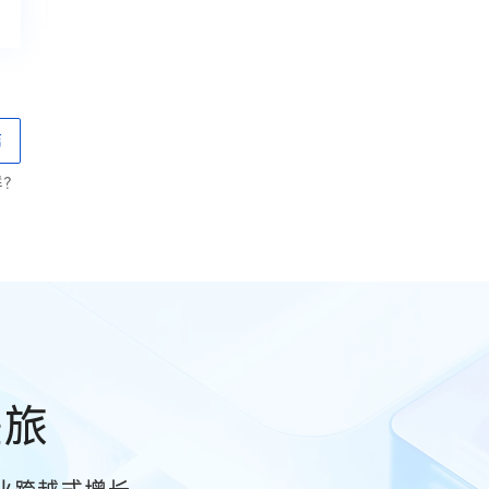
篇
群？
差旅