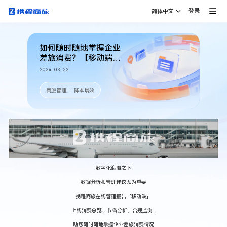
登录
简体中文
如何随时随地掌握企业
差旅消费？【移动端】
企业差旅管理报告来
2024-03-22
了！
商旅管理
降本增效
｜
数字化浪潮之下
数据分析和管理建议尤为重要
携程商旅在线管理报告「移动端」
上线消费总览、节省分析、合规监测...
助您随时随地掌握企业差旅消费情况