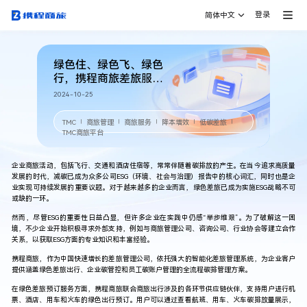
登录
简体中文
绿色住、绿色飞、绿色
行，携程商旅差旅服务
让低碳出行触手可及
2024-10-25
TMC
商旅管理
商旅服务
降本增效
低碳差旅
｜
｜
｜
｜
｜
TMC商旅平台
企业商旅
活动，包括飞行、交通和酒店住宿等，常常伴随着碳排放的产生。在当今追求高质量
发展的时代，减碳已成为众多公司ESG（环境、社会与治理）报告中的核心词汇，同时也是企
业实现可持续发展的重要议题。对于越来越多的企业而言，绿色差旅已成为实施ESG战略不可
或缺的一环。
然而，尽管ESG的重要性日益凸显，但许多企业在实践中仍感“举步维艰”。为了破解这一困
境，不少企业开始积极寻求外部支持，例如与商旅管理公司、咨询公司、行业协会等建立合作
关系，以获取ESG方面的专业知识和丰富经验。
携程商旅，作为中国快速增长的差旅管理公司，依托强大的智能化
差旅管理
系统，为企业客户
提供涵盖绿色差旅出行、企业碳管控和员工碳账户管理的全流程碳排管理方案。
在
绿色差旅
预订服务方面，携程商旅联合商旅出行涉及的各环节供应链伙伴，支持用户进行机
票、酒店、用车和火车的绿色出行预订。用户可以通过查看航班、用车、火车碳排放量展示，