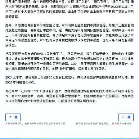
以及绿色酒店标签，自主选择预订低碳产品，实现“绿色入住”、“绿色飞行”、“绿色用车”和“绿
色火车”等差旅服务场景。此外，携程商旅的个人碳账户和企业碳账户也已于2023年上线，用
户可以通过个人碳账户了解自己的减碳数据，企业则可以通过企业碳账户查看员工商旅出行的
减碳数据。
此外，借助携程商旅的企业碳管控功能，企业可实现全流程的碳排放管控。如果员工差旅的碳
排放超过预警值，需要进行单独审批。这一功能支持国内和国际差旅的管控，可以实现不同员
工、不同时间区间的差异化管理。为了满足企业更个性化的碳管控需求，携程商旅还开放了企
业自定义碳模型的能力。企业既可以使用携程商旅默认推荐的碳模型，也可以导入自有的碳排
放模型。
携程商旅还与多方合作伙伴共同推出了「E」路同行计划，旨在打造无纸化、低碳化的报销新
模式。通过数电票管理及电子档案功能，极大地简化了传统报销流程中的纸质环节，为企业节
省资源、降低能耗开辟了一条切实可行的道路。从此，员工无需再为繁复的纸质单据奔走，企
业也能在保障财务透明度的同时，实现“告别打印机，迈向零排放”的目标。
2024上半年，携程商旅已带动800万旅客低碳出行，并带动商旅客户差旅减碳量超19万吨，较
2023年同期增长40%。
写在最后：在应对企业ESG挑战的征途上，携程商旅通过智能化系统的支持和供应链伙伴的协
作，为企业提供全面、透明、可定制的碳排放管理平台，促进绿色商旅出行的普及。携程商旅
未来将继续作为企业绿色转型的伙伴，共同迎接可持续发展的未来。
上一篇
下一篇
从差旅管理切入，携程商旅助力企业开启数字化转型之旅
携程商旅火车票支持“往返预订”，差旅行程快速搞定！