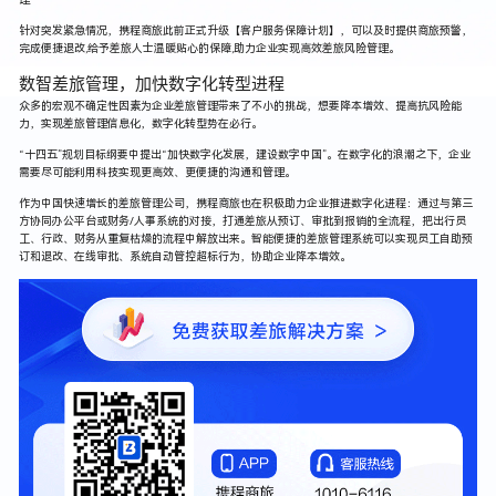
针对突发紧急情况，携程商旅此前正式升级【客户服务保障计划】，可以及时提供商旅预警，
完成便捷退改,给予差旅人士温暖贴心的保障,助力企业实现高效差旅风险管理。
数智差旅管理，加快数字化转型进程
众多的宏观不确定性因素为企业差旅管理带来了不小的挑战，想要降本增效、提高抗风险能
力，实现差旅管理信息化，数字化转型势在必行。
“十四五”规划目标纲要中提出“加快数字化发展，建设数字中国”。在数字化的浪潮之下，企业
需要尽可能利用科技实现更高效、更便捷的沟通和管理。
作为中国快速增长的差旅管理公司，携程商旅也在积极助力企业推进数字化进程：通过与第三
方协同办公平台或财务/人事系统的对接，打通差旅从预订、审批到报销的全流程，把出行员
工、行政、财务从重复枯燥的流程中解放出来。智能便捷的差旅管理系统可以实现员工自助预
订和退改、在线审批、系统自动管控超标行为，协助企业降本增效。