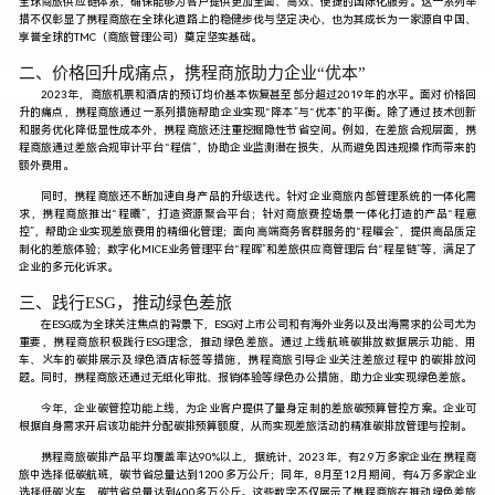
全球商旅供应链体系，确保能够为客户提供更加全面、高效、便捷的国际化服务。这一系列举
措不仅彰显了携程商旅在全球化道路上的稳健步伐与坚定决心，也为其成长为一家源自中国、
享誉全球的TMC（商旅管理公司）奠定坚实基础。
二、价格回升成痛点，携程商旅助力企业“优本”
2023年，商旅机票和酒店的预订均价基本恢复甚至部分超过2019年的水平。面对价格回
升的痛点，携程商旅通过一系列措施帮助企业实现“降本”与“优本”的平衡。除了通过技术创新
和服务优化降低显性成本外，携程商旅还注重挖掘隐性节省空间。例如，在差旅合规层面，携
程商旅通过差旅合规审计平台“
程信
”，协助企业监测潜在损失，从而避免因违规操作而带来的
额外费用。
同时，携程商旅还不断加速自身产品的升级迭代。针对企业商旅内部管理系统的一体化需
求，携程商旅推出“
程曦
”，打造资源聚合平台；针对商旅费控场景一体化打造的产品“程意
控”，帮助企业实现差旅费用的精细化管理；面向高端商务客群服务的“程曜会”，提供高品质定
制化的差旅体验；数字化MICE业务管理平台“程晖”和差旅供应商管理后台“程星链”等，满足了
企业的多元化诉求。
三、践行ESG，推动绿色差旅
在ESG成为全球关注焦点的背景下，ESG对上市公司和有海外业务以及出海需求的公司尤为
重要，携程商旅积极践行ESG理念，推动绿色差旅。通过上线航班碳排放数据展示功能、用
车、火车的碳排展示及绿色酒店标签等措施，携程商旅引导企业关注差旅过程中的碳排放问
题。同时，携程商旅还通过无纸化审批、报销体验等绿色办公措施，助力企业实现绿色差旅。
今年，企业碳管控功能上线，为企业客户提供了量身定制的差旅碳预算管控方案。企业可
根据自身需求开启该功能并分配碳排预算额度，从而实现差旅活动的精准碳排放管理与控制。
携程商旅碳排产品平均覆盖率达90%以上，据统计，2023年，有2.9万多家企业在携程商
旅中选择低碳航班，碳节省总量达到1200多万公斤；同年，8月至12月期间，有4万多家企业
选择低碳火车，碳节省总量达到400多万公斤。这些数字不仅展示了携程商旅在推动绿色差旅