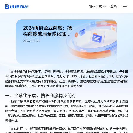
登录
简体中文
2024再谈企业商旅：携
程商旅破局全球化挑
战，引领商旅5.0时代
2024-08-29
在全球化的时代背景下，尽管世界经济、全球贸易环境、地缘政治面临多重挑战，但中国
企业依旧积极将业务拓展至全球舞台。与此同时，ESG（环境、社会和治理）、AI、数字化等
趋势的演进为企业发展提供了新的机遇。在这一浪潮中，携程商旅凭借其在差旅管理领域的深
厚积累与创新能力，成为推动企业商旅管理变革的重要力量。
一、全球化拓展，携程商旅稳步前行
随着国家政策的持续推动和企业自身发展需求的增长，全球化已成为企业发展的必然趋
势。携程商旅作为国内快速增长的
差旅管理
公司，积极响应这一趋势，通过不断的产品创新和
服务升级，为企业全球化拓展提供了有力支持。从2022年与日本TMC达成战略合作，到2023
年新加坡总部正式落成，以及马来西亚、泰国、印度尼西亚、越南、韩国等国际站点的逐步部
署和落地。
在此过程中，携程商旅不断强化海外酒店、航司及用车等资源的整合能力，进一步完善其