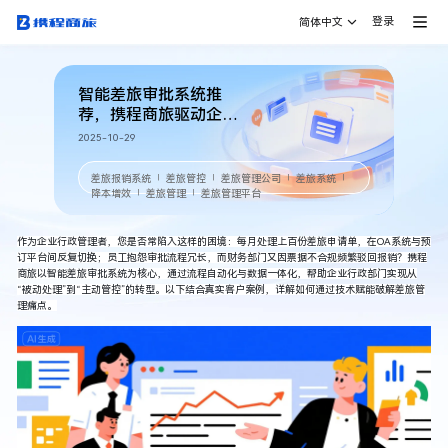
登录
简体中文
智能差旅审批系统推
荐，携程商旅驱动企业
降本增效
2025-10-29
差旅报销系统
差旅管控
差旅管理公司
差旅系统
｜
｜
｜
｜
降本增效
差旅管理
差旅管理平台
｜
｜
作为企业行政管理者，您是否常陷入这样的困境：每月处理上百份差旅申请单，在OA系统与预
订平台间反复切换；员工抱怨审批流程冗长，而财务部门又因票据不合规频繁驳回报销？
携程
商旅
以智能
差旅审批系统
为核心，通过流程自动化与数据一体化，帮助企业行政部门实现从
“被动处理”到“主动管控”的转型。以下结合真实客户案例，详解如何通过技术赋能破解差旅管
理痛点。