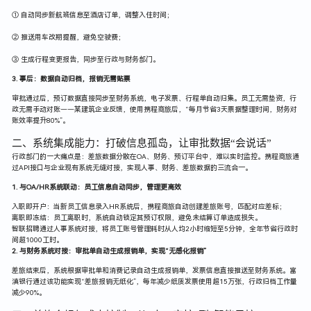
① 自动同步新航班信息至酒店订单，调整入住时间；
② 推送用车改期提醒，避免空驶费；
③ 生成行程变更报告，同步至行政与财务部门。
3. 事后：数据自动归档，报销无需贴票
审批通过后，预订数据直接同步至财务系统，电子发票、行程单自动归集。员工无需垫资，行
政无需手动对账——某建筑企业反馈，使用携程商旅后，“每月节省3天票据整理时间，财务对
账效率提升80%”。
二、系统集成能力：打破信息孤岛，让审批数据“会说话”
行政部门的一大痛点是：差旅数据分散在OA、财务、预订平台中，难以实时监控。携程商旅通
过API接口与企业现有系统无缝对接，实现人事、财务、差旅数据的三流合一。
1. 与OA/HR系统联动：员工信息自动同步，管理更高效
入职即开户：当新员工信息录入HR系统后，携程商旅自动创建差旅账号，匹配对应差标；
离职即冻结：员工离职时，系统自动锁定其预订权限，避免未结算订单造成损失。
智联招聘通过人事系统对接，将员工账号管理耗时从人均2小时缩短至5分钟，全年节省行政时
间超1000工时。
2. 与财务系统对接：审批单自动生成报销单，实现“无感化报销”
差旅结束后，系统根据审批单和消费记录自动生成报销单，发票信息直接推送至财务系统。富
滇银行通过该功能实现“差旅报销无纸化”，每年减少纸质发票使用超15万张，行政归档工作量
减少90%。