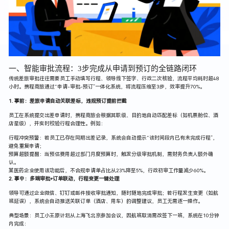
一、智能审批流程：3步完成从申请到预订的全链路闭环
传统差旅审批往往需要员工手动填写行程、领导线下签字、行政二次核验，流程平均耗时超48
小时。携程商旅通过“申请-审批-预订”一体化系统，将流程压缩至3步，效率提升70%。
1. 事前：差旅申请自动关联差标，违规预订提前拦截
员工在系统提交出差申请时，携程商旅会根据其职级、目的地自动匹配差标（如机票舱位、酒
店星级），并实时校验行程合理性。例如：
行程冲突预警：若员工已存在同期出差记录，系统会自动提示“该时间段内已有未完成行程”，
避免重复申请；
预算超额提醒：当预估费用超过部门月度预算时，触发分级审批机制，需财务负责人额外确
认。
某医药企业使用该功能后，不合规申请单占比从23%降至5%，行政初审工作量减少60%。
2. 事中：多端审批+订单联动，行程变更一键处理
领导可通过企业微信、钉钉或邮件接收审批通知，随时随地完成审批；若行程发生变更（如航
班延误），系统会自动推送关联订单（酒店、用车）的调整建议，员工无需逐一操作。
典型场景：员工小王原计划从上海飞北京参加会议，因航班取消需改签下一班，系统在10分钟
内完成：