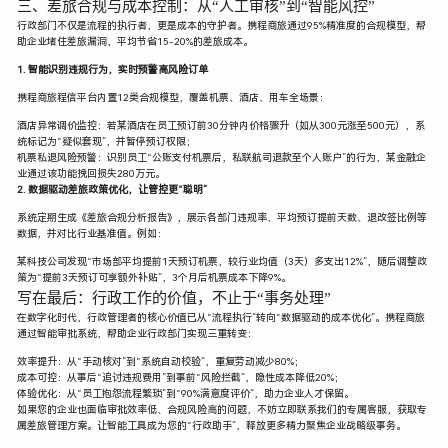
三、差旅合规与成本控制：从“人工审核”到“智能风控”
行政部门不仅是流程的执行者，更是成本的守护者。携程商旅通过95%精准度的合规模型，帮
助企业堵住差旅漏洞，平均节省15-20%的差旅成本。
1. 智能识别违规行为，实时预警高风险订单
携程商旅程信平台内置12类合规模型，覆盖机票、酒店、用车全场景：
酒店异常调价监控：若某酒店在员工预订前30分钟内价格骤升（如从300元涨至500元），系
统标记为“疑似套现”，并暂停预订权限；
机票私退风险预警：识别员工“公账支付机票后，私联航司退款至个人账户”的行为，某金融企
业通过该功能挽回损失280万元。
2. 数据驱动差旅政策优化，让管控更“聪明”
系统定期生成《差旅合规分析报告》，展示各部门违规率、平均预订提前天数、退改签比例等
数据，并对比行业基准值。例如：
某科技公司发现“市场部平均提前1天预订机票，较行业均值（3天）多支出12%”，随后调整政
策为“提前3天预订可享额外补贴”，3个月后机票成本下降9%。
写在最后：行政工作的价值，不止于“事务处理”
在数字化时代，行政管理者的核心价值已从“流程执行”转向“数据驱动的成本优化”。携程商旅
通过智能审批系统，帮助企业行政部门实现三重转变：
效率提升：从“手动核对”到“系统自动校验”，重复劳动减少80%；
成本可控：从事后“追讨违规费用”到事前“风险拦截”，隐性成本降低20%；
体验优化：从“员工抱怨流程繁琐”到“90%满意度评价”，助力企业人才保留。
如果您的企业也面临审批效率低、合规风险高的问题，不妨立即联系我们的专属客服，获取专
属差旅管理方案。让智能工具成为您的“行政助手”，释放更多精力聚焦企业战略级事务。