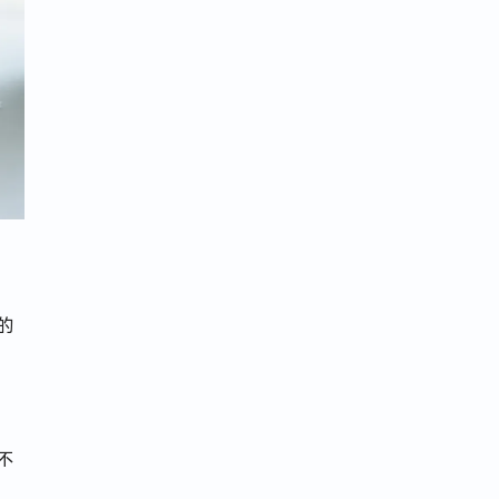
的
：
不