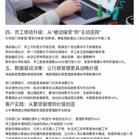
四、员工体验升级：从"被动接受"到"主动选择"
行政部门常面临"管控与体验"的两难。携程商旅通过人性化功能设计平衡二者：
酒店随心订：员工可补差价升级住宿，既满足个性化需求又不突破差标
多供应商比价：同一行程展示不同供应商报价，员工自主选择偏好服务商
差旅偏好记忆：自动记录常用航空公司、酒店品牌，减少重复操作
某科技公司实施后，员工差旅满意度从68分提升至92分，差旅政策遵从率反而提高23%。
五、数据驱动决策：让行政管理更具战略价值
传统差旅管理依赖经验判断，携程商旅在线管理报告提供多维数据分析：
部门消费排行：识别差旅高频部门与异常消费行为
供应商性价比分析：自动计算各协议酒店的实际使用率与平均价格
节省潜力挖掘：通过提前预订、最低价选择等行为分析，生成降本建议
某集团企业行政部利用数据报告，优化协议酒店签约策略，年度差旅成本降低18%。
客户实践：从繁琐管理到价值创造
公牛集团通过携程商旅实现差旅管理数字化转型：
行政部门从"单据处理中心"转型为"体验优化中心"，管理效率提升60%
员工差旅申请到预订完成时间从2天缩短至15分钟
差旅政策自动执行，行政人员无需人工干预，专注员工关怀等更高价值工作
携程商旅以智能化手段重构差旅管理流程，让行政人员从繁琐事务中解放，将更多精力投入员
工体验提升与成本战略优化，真正实现从"行政服务"到"战略支持"的角色升级。