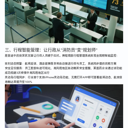
三、行程智能管理：让行政从"消防员"变"规划师"
差旅途中的突发状况曾让行政人员疲于应对。携程商旅行程管理系统实现全周期智能监控：
实时动态预警：航班延误、酒店超售等异常自动推送行政与员工，系统同步提供改期方案
安全定位服务：员工差旅轨迹可视化，高风险地区自动触发安全提醒，某医药企业通过该功能
成功规避3次疫情中高风险地区出行
灵动岛行程同步：行业首个支持iPhone灵动岛功能，无需打开APP即可查看航班动态，航变信
息触达率提升至100%