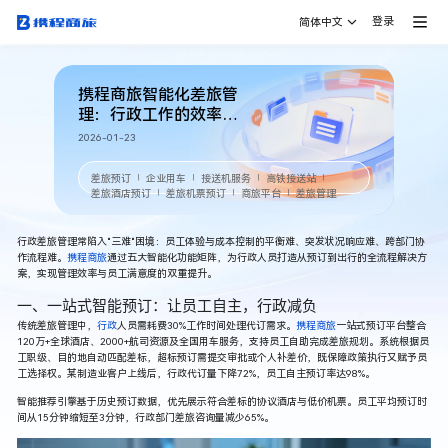
登录
简体中文
携程商旅智能化差旅管
理：行政工作的效率革
命与体验升级
2026-01-23
差旅预订
企业用车
接送机服务
高铁接送站
｜
｜
｜
｜
差旅酒店预订
差旅机票预订
商旅平台
差旅管理
｜
｜
｜
行政差旅管理常陷入"三难"困境：员工体验与成本控制的平衡难、突发状况响应难、跨部门协
作流程难。
携程商旅
通过五大智能化功能矩阵，为行政人员打造从预订到出行的全流程解决方
案，实现管理效率与员工满意度的双重提升。
一、一站式智能预订：让员工自主，行政减负
传统差旅管理中，
行政
人员需耗费30%工作时间处理代订需求。
携程商旅
一站式预订平台整合
120万+全球酒店、2000+航司资源及全国用车服务，支持员工自助完成差旅规划。系统根据员
工职级、目的地自动匹配差标，超标预订需提交审批或个人补差价，既保障政策执行又赋予员
工选择权。某制造业客户上线后，行政代订量下降72%，员工自主预订率达98%。
智能推荐引擎基于历史预订数据，优先展示符合差标的协议酒店与低价机票。员工平均预订时
间从15分钟缩短至3分钟，行政部门差旅咨询量减少65%。