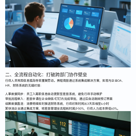
二、全流程自动化：打破跨部门协作壁垒
行政人员常因信息孤岛导致重复劳动。携程商旅通过系统集成解决方案，实现与企业OA、
HR、财务系统的无缝对接：
人事数据同步：员工入离职信息自动更新至差旅系统，避免行政手动维护
审批流程嵌入：差旅申请在企业微信/钉钉内完成审批，通过后自动跳转预订界面
结算数据直连：消费明细实时推送财务系统，行政对账时间从3天压缩至4小时
某快消企业通过集成方案，将差旅管理全流程耗时减少50%，行政人力成本降低40%。